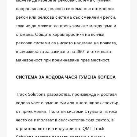
можете да изберете релсова система с гумени
направляващи, релсова система със стоманени
релси или релсова система със сменяеми релси,
така че да можете да превключвате между гума и
стомана. Общите характеристики на всички
релсови системи са ниското налягане на почвата,
възможността за завиване на 360° и отличната
маневреност при преминаване през местност.
СИСТЕМА ЗА ХОДОВА ЧАСЯ ГУМЕНА КОЛЕСА
Track Solutions разработва, произвежда и доставя
ходова част с гумени гуми за много широк спектър
от приложения. Пилотни системи с гумени пътеки
често се използват в селскостопанския сектор, в
строителството и в индустрията. QMT Track