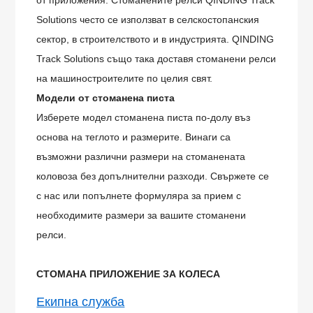
от приложения. Стоманените релси QINDING Track
Solutions често се използват в селскостопанския
сектор, в строителството и в индустрията. QINDING
Track Solutions също така доставя стоманени релси
на машиностроителите по целия свят.
Модели от стоманена писта
Изберете модел стоманена писта по-долу въз
основа на теглото и размерите. Винаги са
възможни различни размери на стоманената
коловоза без допълнителни разходи. Свържете се
с нас или попълнете формуляра за прием с
необходимите размери за вашите стоманени
релси.
СТОМАНА
ПРИЛОЖЕНИЕ ЗА КОЛЕСА
Екипна служба