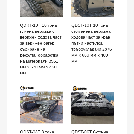
QDRT-10T 10 тона
QDST-10T 10 тона
гумена верижка с
стоманена верижна
верижен ходова част
ходова част за кран,
за верижен багер,
пътни настилки,
събиране на
тръбоукладачи 2876
реколта, обработка
мм x 669 мм x 400
на материали 3551
мм
мм x 670 мм x 450
мм
QDST-08T 8 тона
QDST-06T 6-тонна