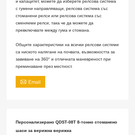
и капацитет, можете да изберете релсова система
с гумени направляващи, релсова система със
стоманени релси или релсова система със
сменяеми релси, така че да можете да
превключвате между гума и стомана.
Общите характеристики на всички релсови системи
са ниското налягане на почвата, възможността за
завиване на 360° и отличната маневреност при
преминаване през местност.

Email
Персонализирано QDST-08T 8-тонно стоманено
шаси за верижна верижка