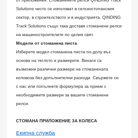
от приложения. Стоманените релси QINDING Track
Solutions често се използват в селскостопанския
сектор, в строителството и в индустрията. QINDING
Track Solutions също така доставя стоманени релси
на машиностроителите по целия свят.
Модели от стоманена писта
Изберете модел стоманена писта по-долу въз
основа на теглото и размерите. Винаги са
възможни различни размери на стоманената
коловоза без допълнителни разходи. Свържете се
с нас или попълнете формуляра за прием с
необходимите размери за вашите стоманени
релси.
СТОМАНА
ПРИЛОЖЕНИЕ ЗА КОЛЕСА
Екипна служба