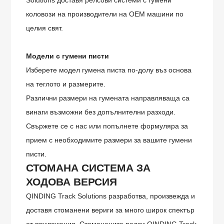
Solutions доставя релсови системи с гумени
коловози на производители на OEM машини по
целия свят.
Модели с гумени писти
Изберете модел гумена писта по-долу въз основа
на теглото и размерите.
Различни размери на гумената направляваща са
винаги възможни без допълнителни разходи.
Свържете се с нас или попълнете формуляра за
прием с необходимите размери за вашите гумени
писти.
СТОМАНА
СИСТЕМА ЗА
ХОДОВА ВЕРСИЯ
QINDING Track Solutions разработва, произвежда и
доставя стоманени вериги за много широк спектър