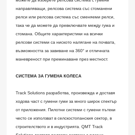
можете да изберете релсова система с гумени
направляващи, релсова система със стоманени
релси или релсова система със сменяеми релси,
така че да можете да превключвате между гума и
стомана. Общите характеристики на всички
релсови системи са ниското налягане на почвата,
възможността за завиване на 360° и отличната
маневреност при преминаване през местност.
СИСТЕМА ЗА ГУМЕНА КОЛЕСА
Track Solutions разработва, произвежда и доставя
ходова част с гумени гуми за много широк спектър
от приложения. Пилотни системи с гумени пътеки
често се използват в селскостопанския сектор, в
строителството и в индустрията. QMT Track