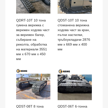
QDRT-10T 10 тона
QDST-10T 10 тона
гумена верижка с
стоманена верижна
верижен ходова част
ходова част за кран,
за верижен багер,
пътни настилки,
събиране на
тръбоукладачи 2876
реколта, обработка
мм x 669 мм x 400
на материали 3551
мм
мм x 670 мм x 450
мм
QDST-08T 8 тона
QDST-06T 6-тонна