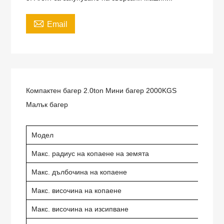

Email
Компактен багер 2.0ton Мини багер 2000KGS
Малък багер
Модел
Макс. радиус на копаене на земята
Макс. дълбочина на копаене
Макс. височина на копаене
Макс. височина на изсипване