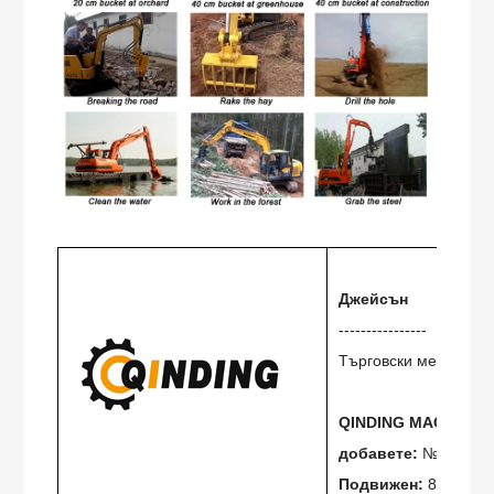
Джейсън
----------------
Търговски мениджър
QINDING MACHINERY
добавете:
№ 100, Li
Подвижен:
86-156 1