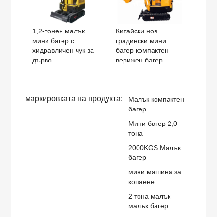
1,2-тонен малък
Китайски нов
мини багер с
градински мини
хидравличен чук за
багер компактен
дърво
верижен багер
маркировката на продукта:
Малък компактен
багер
Мини багер 2,0
тона
2000KGS Малък
багер
мини машина за
копаене
2 тона малък
малък багер