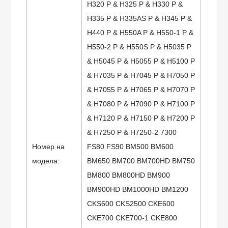
H320 P & H325 P & H330 P &
H335 P & H335AS P & H345 P &
H440 P & H550A P & H550-1 P &
H550-2 P & H550S P & H5035 P
& H5045 P & H5055 P & Н5100 P
& H7035 P & H7045 P & H7050 P
& H7055 P & H7065 P & H7070 P
& H7080 P & H7090 P & H7100 P
& H7120 P & H7150 P & H7200 P
& H7250 P & H7250-2 7300
Номер на
FS80 FS90 BM500 BM600
модела:
BM650 BM700 BM700HD BM750
BM800 BM800HD BM900
BM900HD BM1000HD BM1200
CKS600 CKS2500 CKE600
CKE700 CKE700-1 CKE800