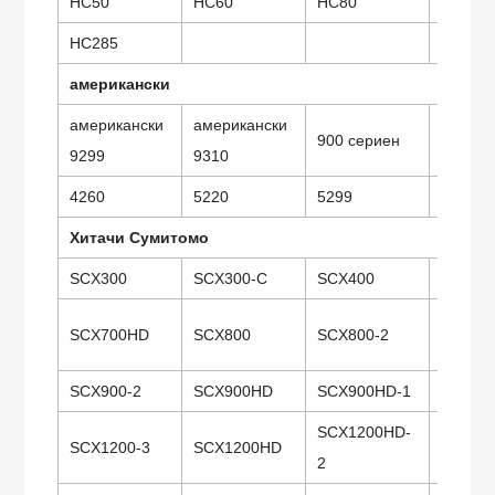
НС50
НС60
HC80
HC110
HC285
американски
американски
американски
900 сериен
7250
9299
9310
4260
5220
5299
5300
Хитачи Сумитомо
SCX300
SCX300-C
SCX400
SCX50
SCX700HD
SCX800
SCX800-2
SCX80
SCX900-2
SCX900HD
SCX900HD-1
SCX90
SCX1200HD-
SCX1200-3
SCX1200HD
SCX15
2