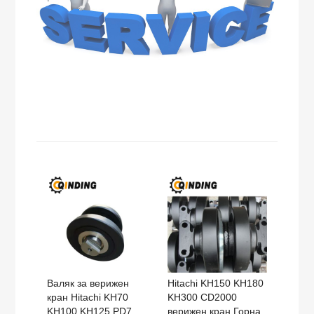
Валяк за верижен
Hitachi KH150 KH180
кран Hitachi KH70
KH300 CD2000
KH100 KH125 PD7
верижен кран Горна