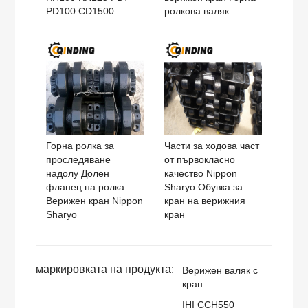
PD100 CD1500
ролкова валяк
Горна ролка за
Части за ходова част
проследяване
от първокласно
надолу Долен
качество Nippon
фланец на ролка
Sharyo Обувка за
Верижен кран Nippon
кран на верижния
Sharyo
кран
маркировката на продукта:
Верижен валяк с
кран
IHI CCH550