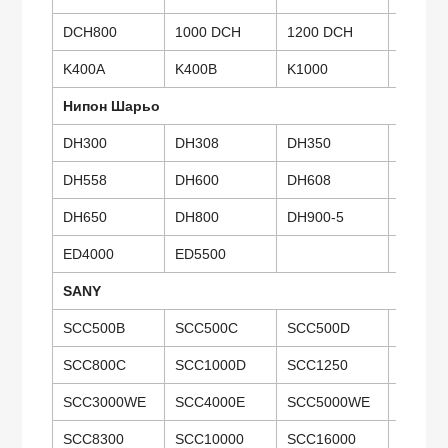
DCH800
1000 DCH
1200 DCH
DCH60
K400A
K400B
K1000
Нипон Шарьо
DH300
DH308
DH350
DH400
DH558
DH600
DH608
DH650
DH650
DH800
DH900-5
DH900
ED4000
ED5500
SANY
SCC500B
SCC500C
SCC500D
SCC50
SCC800C
SCC1000D
SCC1250
SCC15
SCC3000WE
SCC4000E
SCC5000WE
SCC65
SCC8300
SCC10000
SCC16000