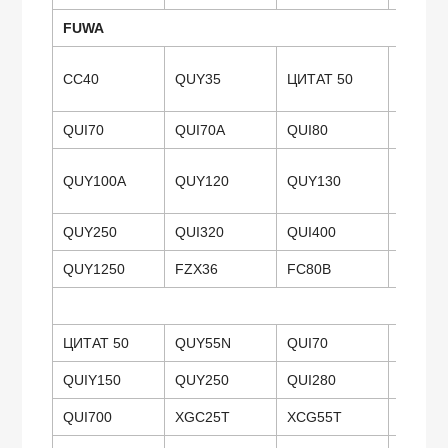
FUWA
CC40
QUY35
ЦИТАТ 50
QUY50
QUI70
QUI70A
QUI80
QUY80
QUY100A
QUY120
QUY130
QUY13
QUY250
QUI320
QUI400
QUY40
QUY1250
FZX36
FC80B
ЦИТАТ 50
QUY55N
QUI70
QUY75
QUIY150
QUY250
QUI280
QUY35
QUI700
XGC25T
XCG55T
XGC75