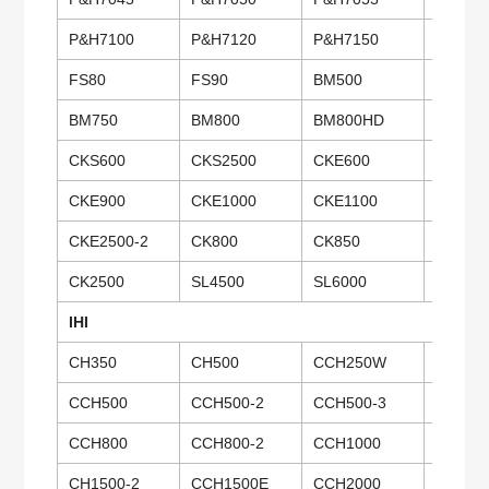
P&H7100
P&H7120
P&H7150
P&H72
FS80
FS90
BM500
BM600
BM750
BM800
BM800HD
BM900
CKS600
CKS2500
CKE600
CKE70
CKE900
CKE1000
CKE1100
CKE13
CKE2500-2
CK800
CK850
CK100
CK2500
SL4500
SL6000
TK350
IHI
CH350
CH500
CCH250W
CCH28
CCH500
CCH500-2
CCH500-3
CCH50
CCH800
CCH800-2
CCH1000
CCH10
CH1500-2
CCH1500E
CCH2000
CCH25