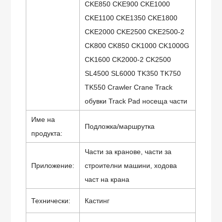
CKE850 CKE900 CKE1000
CKE1100 CKE1350 CKE1800
CKE2000 CKE2500 CKE2500-2
CK800 CK850 CK1000 CK1000G
CK1600 CK2000-2 CK2500
SL4500 SL6000 TK350 TK750
TK550 Crawler Crane Track
обувки Track Pad носеща части
Име на
Подложка/маршрутка
продукта:
Части за кранове, части за
Приложение:
строителни машини, ходова
част на крана
Технически:
Кастинг