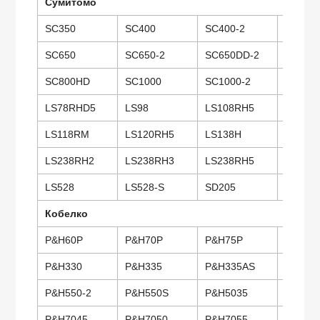
Сумитомо
SC350
SC400
SC400-2
SC500
SC650
SC650-2
SC650DD-2
SC650-
SC800HD
SC1000
SC1000-2
SC1500
LS78RHD5
LS98
LS108RH5
LS100
LS118RM
LS120RH5
LS138H
LS138
LS238RH2
LS238RH3
LS238RH5
LS248
LS528
LS528-S
SD205
SD307
Кобелко
P&H60P
P&H70P
P&H75P
P&H10
P&H330
P&H335
P&H335AS
P&H34
P&H550-2
P&H550S
P&H5035
P&H50
P&H7045
P&H7050
P&H7055
P&H70