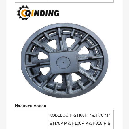
Наличен модел
KOBELCO P & H60P P & H70P P
& H75P P & H100P P & H315 P &