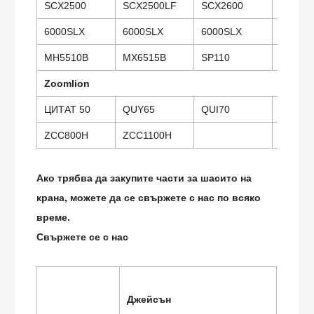
SCX2500
SCX2500LF
SCX2600
SCX28
6000SLX
6000SLX
6000SLX
218HS
MH5510B
MX6515B
SP110
SP135
Zoomlion
ЦИТАТ 50
QUY65
QUI70
QUI20
ZCC800H
ZCC1100H
Ако трябва да закупите части за шасито на
крана, можете да се свържете с нас по всяко
време.
Свържете се с нас
Джейсън