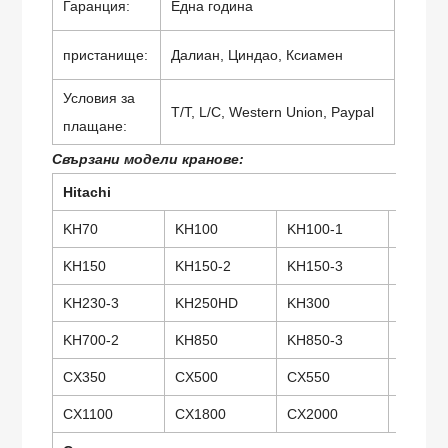
Гаранция:
Една година
пристанище:
Далиан, Циндао, Ксиамен
Условия за
T/T, L/C, Western Union, Paypal
плащане:
Свързани модели кранове:
Hitachi
KH70
KH100
KH100-1
KH100
KH150
KH150-2
KH150-3
KH180
KH230-3
KH250HD
KH300
KH300-
KH700-2
KH850
KH850-3
KH100
CX350
CX500
CX550
CX650
CX1100
CX1800
CX2000
PD7