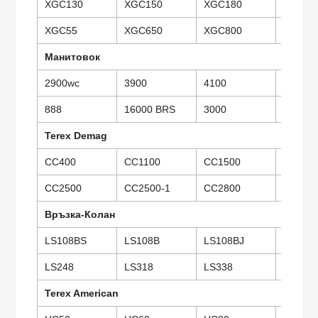
XGC130
XGC150
XGC180
XGC26
XGC55
XGC650
XGC800
XGC15
Манитовок
2900wc
3900
4100
10000
888
16000 BRS
3000
Terex Demag
CC400
CC1100
CC1500
CC180
CC2500
CC2500-1
CC2800
TCC40
Връзка-Колан
LS108BS
LS108B
LS108BJ
LS118
LS248
LS318
LS338
LS418
Terex American