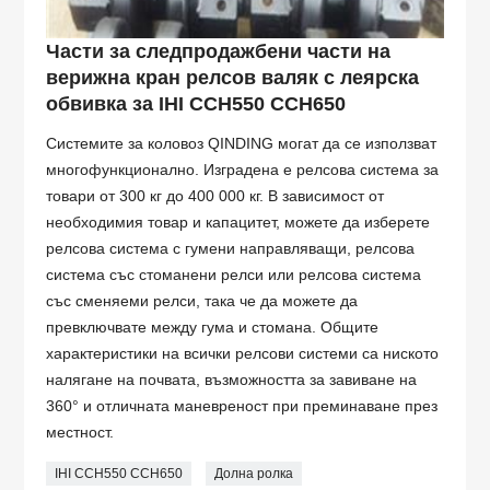
Части за следпродажбени части на
верижна кран релсов валяк с леярска
обвивка за IHI CCH550 CCH650
Системите за коловоз QINDING могат да се използват
многофункционално. Изградена е релсова система за
товари от 300 кг до 400 000 кг. В зависимост от
необходимия товар и капацитет, можете да изберете
релсова система с гумени направляващи, релсова
система със стоманени релси или релсова система
със сменяеми релси, така че да можете да
превключвате между гума и стомана. Общите
характеристики на всички релсови системи са ниското
налягане на почвата, възможността за завиване на
360° и отличната маневреност при преминаване през
местност.
IHI CCH550 CCH650
Долна ролка