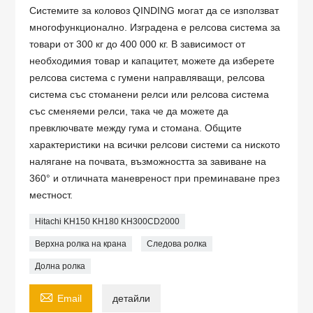
Системите за коловоз QINDING могат да се използват
многофункционално. Изградена е релсова система за
товари от 300 кг до 400 000 кг. В зависимост от
необходимия товар и капацитет, можете да изберете
релсова система с гумени направляващи, релсова
система със стоманени релси или релсова система
със сменяеми релси, така че да можете да
превключвате между гума и стомана. Общите
характеристики на всички релсови системи са ниското
налягане на почвата, възможността за завиване на
360° и отличната маневреност при преминаване през
местност.
Hitachi KH150 KH180 KH300CD2000
Верхна ролка на крана
Следова ролка
Долна ролка

Email
детайли