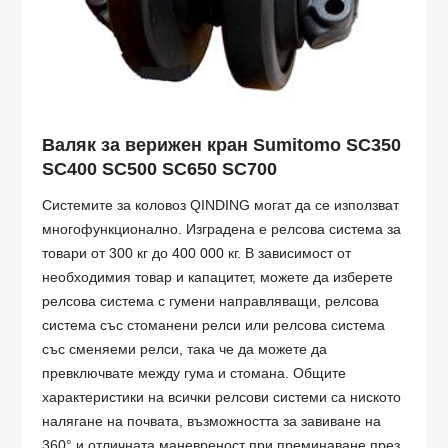
Валяк за верижен кран Sumitomo SC350
SC400 SC500 SC650 SC700
Системите за коловоз QINDING могат да се използват
многофункционално. Изградена е релсова система за
товари от 300 кг до 400 000 кг. В зависимост от
необходимия товар и капацитет, можете да изберете
релсова система с гумени направляващи, релсова
система със стоманени релси или релсова система
със сменяеми релси, така че да можете да
превключвате между гума и стомана. Общите
характеристики на всички релсови системи са ниското
налягане на почвата, възможността за завиване на
360° и отличната маневреност при преминаване през