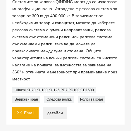
Системите за коловоз QINDING могат да се използват
многофункционално. Изградена е релсова система за
товари от 300 кг до 400 000 кг. В зависимост от
необходимия товар и капацитет, можете да изберете
релсова система с гумени направляващи, релсова
система със стоманени релси или релсова система
със сменяеми релси, така че да можете да
превключвате между гума и стомана. Общите
характеристики на всички релсови системи са ниското
налягане на почвата, възможността за завиване на
360° и отличната маневреност при преминаване през
местност.
Hitachi KH70 KH100 KH125 PD7 PD100 CD1500
Верижен кран
Следова ролка
Ролки за кран

Email
детайли