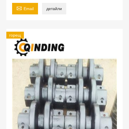

Email
детайли
горещ