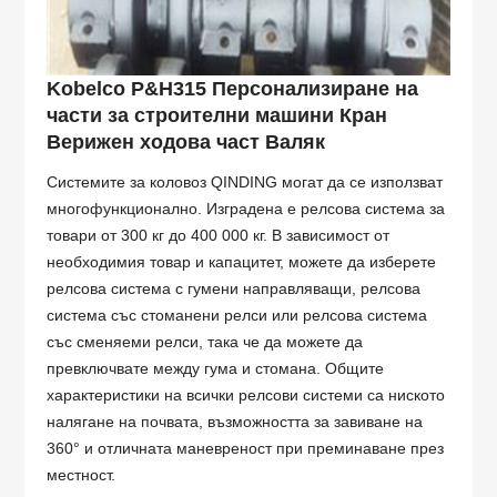
Kobelco P&H315 Персонализиране на
части за строителни машини Кран
Верижен ходова част Валяк
Системите за коловоз QINDING могат да се използват
многофункционално. Изградена е релсова система за
товари от 300 кг до 400 000 кг. В зависимост от
необходимия товар и капацитет, можете да изберете
релсова система с гумени направляващи, релсова
система със стоманени релси или релсова система
със сменяеми релси, така че да можете да
превключвате между гума и стомана. Общите
характеристики на всички релсови системи са ниското
налягане на почвата, възможността за завиване на
360° и отличната маневреност при преминаване през
местност.