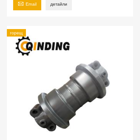

Email
детайли
горещ