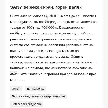
SANY верижен кран, горен валяк
Системите за коловоз QINDING могат да се използват
многофункционално. Изградена е релсова система за
товари от 300 кг до 400 000 кг. В зависимост от
необходимия товар и капацитет, можете да изберете
релсова система с гумени направляващи, релсова
система със стоманени релси или релсова система
със сменяеми релси, така че да можете да
превключвате между гума и стомана. Общите
характеристики на всички релсови системи са ниското
налягане на почвата, възможността за завиване на
360° и отличната маневреност при преминаване през
местност.
SANY
Долна ролка
Части за ходова част на верижен кран
Топ валяк след валяк