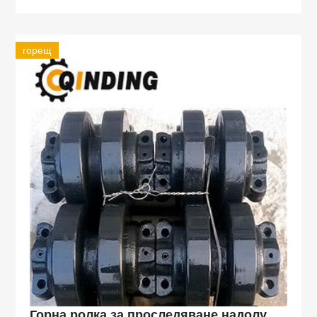
горещ
Горна ролка за проследяване надолу