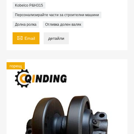
Kobelco P&H315
Персонализирайте части за строителни машини
Долна ролка
Отливка долен валяк

Email
детайли
горещ