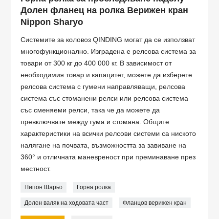
Долен фланец на ролка Верижен кран
Nippon Sharyo
Системите за коловоз QINDING могат да се използват
многофункционално. Изградена е релсова система за
товари от 300 кг до 400 000 кг. В зависимост от
необходимия товар и капацитет, можете да изберете
релсова система с гумени направляващи, релсова
система със стоманени релси или релсова система
със сменяеми релси, така че да можете да
превключвате между гума и стомана. Общите
характеристики на всички релсови системи са ниското
налягане на почвата, възможността за завиване на
360° и отличната маневреност при преминаване през
местност.
Нипон Шарьо
Горна ролка
Долен валяк на ходовата част
Фланцов верижен кран