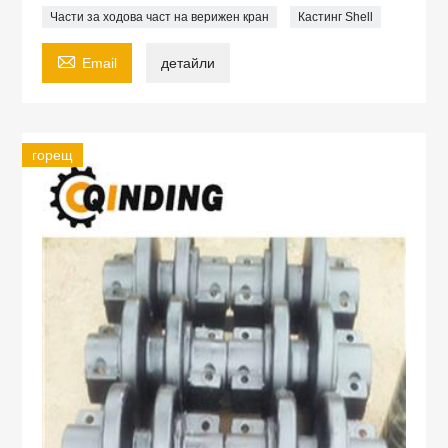
Части за ходова част на верижен кран
Кастинг Shell

Email
детайли
горещ