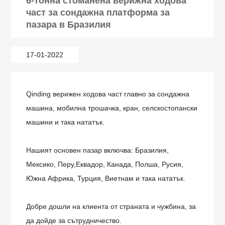
6-тонна стоманена верижна ходова
част за сондажна платформа за
пазара в Бразилия
17-01-2022
Qinding верижен ходова част главно за сондажна
машина, мобилна трошачка, кран, селскостопански
машини и така нататък.
Нашият основен пазар включва: Бразилия,
Мексико, Перу,
Еквадор, Канада, Полша, Русия,
Южна Африка, Турция, Виетнам и така нататък.
Добре дошли на клиента от страната и чужбина, за
да дойде за сътрудничество.