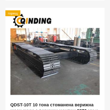
горещ
QDST-10T 10 тона стоманена верижна