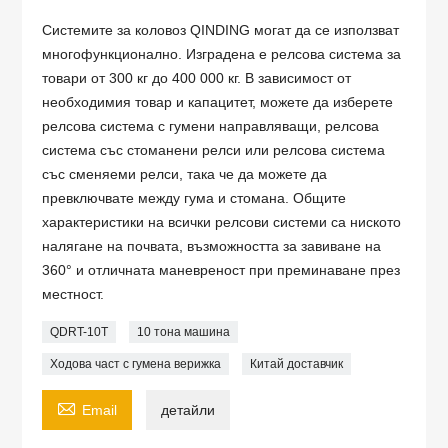
Системите за коловоз QINDING могат да се използват
многофункционално. Изградена е релсова система за
товари от 300 кг до 400 000 кг. В зависимост от
необходимия товар и капацитет, можете да изберете
релсова система с гумени направляващи, релсова
система със стоманени релси или релсова система
със сменяеми релси, така че да можете да
превключвате между гума и стомана. Общите
характеристики на всички релсови системи са ниското
налягане на почвата, възможността за завиване на
360° и отличната маневреност при преминаване през
местност.
QDRT-10T
10 тона машина
Ходова част с гумена верижка
Китай доставчик

Email
детайли