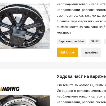
необходимия товар и капацитет
направляващи, релсова систем
сменяеми релси, така че да м
Общите характеристики на всич
възможността за завиване на 
местност.
Верижен кран Idler
SANY

Email
детайли
Ходова част на верижен
Системите за коловоз QINDING
Изградена е релсова система за
необходимия товар и капацитет
направляващи, релсова систем