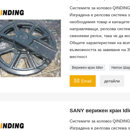
Системите за коловоз QINDING
Изградена е релсова система за
необходимия товар и капацитет
направляващи, релсова систем
сменяеми релси, така че да м
Общите характеристики на всич
възможността за завиване на 
местност.
Верижен кран Idler
Нипон Ша

Email
детайли
SANY верижен кран Idl
Системите за коловоз QINDING
Изградена е релсова система за