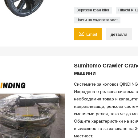
Верижен кран Idler
Hitachi K
Части на ходовата част

Email
детайли
Sumitomo Crawler Cran
машини
Системите за коловоз QINDING
Изградена е релсова система за
необходимия товар и капацитет
направляващи, релсова систем
сменяеми релси, така че да м
Общите характеристики на всич
възможността за завиване на 
местност.