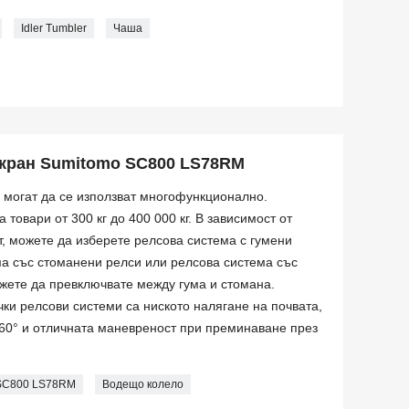
Idler Tumbler
Чаша
 кран Sumitomo SC800 LS78RM
 могат да се използват многофункционално.
 товари от 300 кг до 400 000 кг. В зависимост от
, можете да изберете релсова система с гумени
а със стоманени релси или релсова система със
ожете да превключвате между гума и стомана.
ки релсови системи са ниското налягане на почвата,
360° и отличната маневреност при преминаване през
SC800 LS78RM
Водещо колело