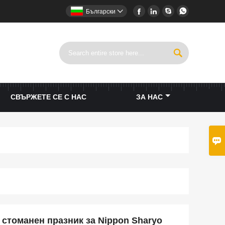




Български


СВЪРЖЕТЕ СЕ С НАС
ЗА НАС

стоманен празник за Nippon Sharyo