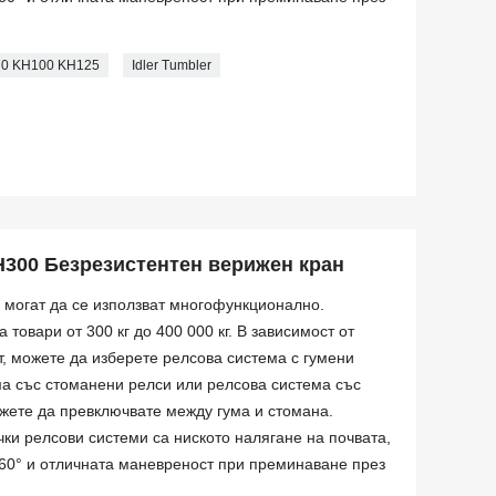
H70 KH100 KH125
Idler Tumbler
H300 Безрезистентен верижен кран
 могат да се използват многофункционално.
 товари от 300 кг до 400 000 кг. В зависимост от
, можете да изберете релсова система с гумени
а със стоманени релси или релсова система със
ожете да превключвате между гума и стомана.
ки релсови системи са ниското налягане на почвата,
360° и отличната маневреност при преминаване през